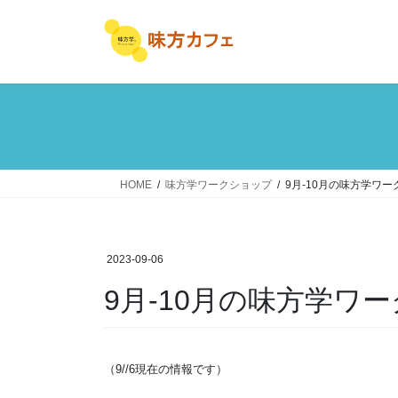
コ
ナ
ン
ビ
テ
ゲ
ン
ー
ツ
シ
へ
ョ
ス
ン
キ
に
ッ
移
HOME
味方学ワークショップ
9月-10月の味方学ワ
プ
動
2023-09-06
9月-10月の味方学ワ
（9//6現在の情報です）