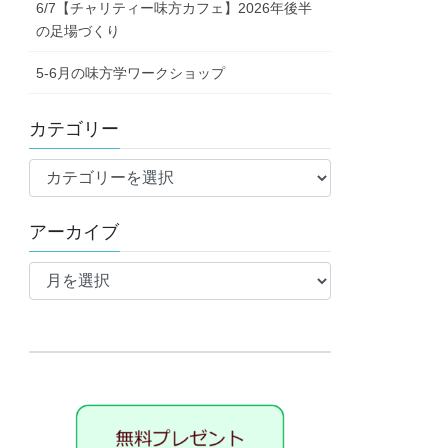
6/7【チャリティー味方カフェ】2026年後半
の足場づくり
5-6月の味方学ワークショップ
カテゴリー
カ
テ
ゴ
アーカイブ
リ
ア
ー
ー
カ
イ
ブ