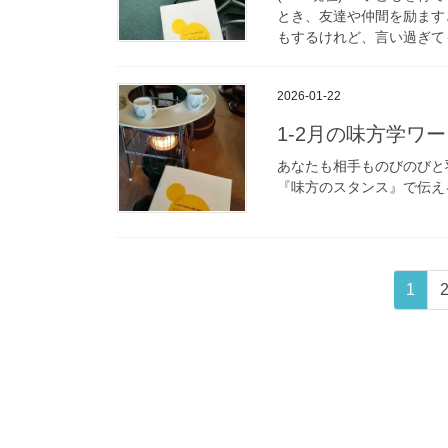
とき、友達や仲間を励ます
もするけれど、言い過ぎても
2026-01-22
1-2月の味方学ワ
あなたも相手ものびのびと
『味方のスタンス』で伝える
投
固
1
稿
定
ペ
の
ー
ペ
ジ
ー