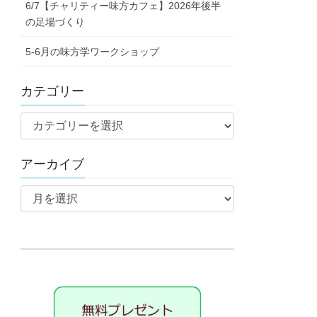
6/7【チャリティー味方カフェ】2026年後半
の足場づくり
5-6月の味方学ワークショップ
カテゴリー
カ
テ
ゴ
アーカイブ
リ
ア
ー
ー
カ
イ
ブ