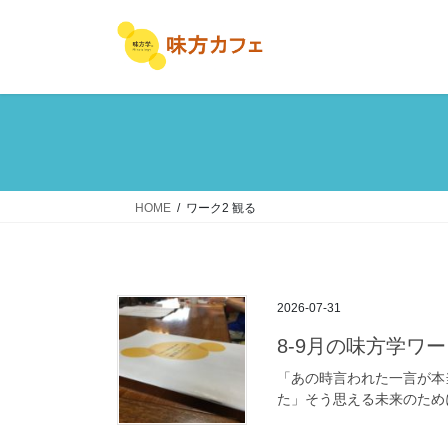
コ
ナ
ン
ビ
テ
ゲ
ン
ー
ツ
シ
へ
ョ
ス
ン
キ
に
ッ
移
HOME
ワーク2 観る
プ
動
2026-07-31
8-9月の味方学ワ
「あの時言われた一言が本
た」そう思える未来のために