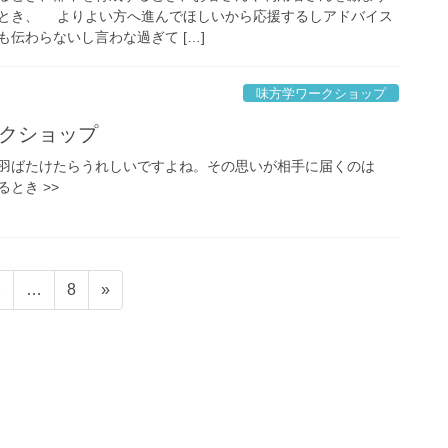
とき、 よりよい方へ進んでほしいから応援するしアドバイス
伝わらないし言わな過ぎて […]
味方学ワークショップ
ークショップ
羽ばたけたらうれしいですよね。その思いが相手に届くのは
とき >>
固
固
2
…
8
»
定
定
ペ
ペ
ー
ー
ジ
ジ