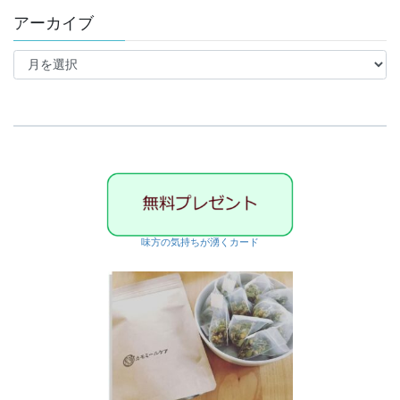
ゴ
アーカイブ
リ
ー
ア
ー
カ
イ
ブ
味方の気持ちが湧くカード