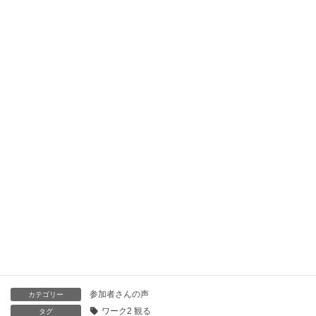
味方になりたい人と
自分自身に
思いを巡らせます
自分だけの心の機微の指標にもなる・・・
続きはこちらのブログ記事へ
https://herbcoach2.exblog.jp/29270643/
カモミールケアのセラピストコーチング
味方学トレーナー
野田 恵里（のだ めぐり）
参加者さんの声
カテゴリー
ワーク2 観る
タグ