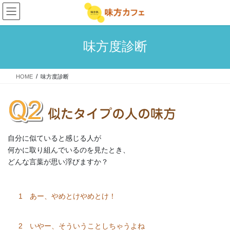
コ
ナ
ン
ビ
テ
ゲ
ン
ー
味方度診断
ツ
シ
へ
ョ
ス
ン
HOME
味方度診断
キ
に
ッ
移
プ
動
自分に似ていると感じる人が
何かに取り組んでいるのを見たとき、
どんな言葉が思い浮びますか？
1 あー、やめとけやめとけ！
2 いやー、そういうことしちゃうよね