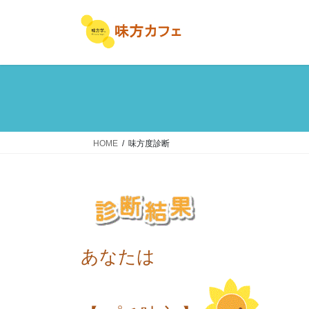
コ
ナ
ン
ビ
テ
ゲ
ン
ー
ツ
シ
へ
ョ
ス
ン
キ
に
ッ
移
HOME
味方度診断
プ
動
あなたは