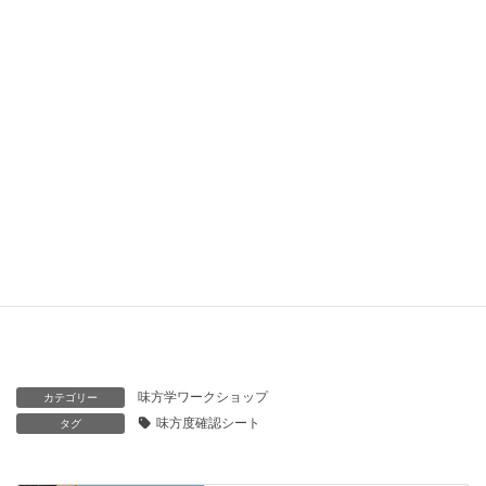
↓
⑧ともによい時間をすごしましょう♪
※ご不明な点がありましたら
こちらからお知らせください。
お申し込みはこちらからどうぞ
味方学ワークショップ
カテゴリー
味方度確認シート
タグ