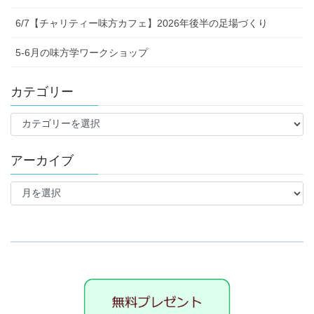
6/7【チャリティー味方カフェ】2026年後半の足場づくり
5-6月の味方学ワークショップ
カテゴリー
カ
テ
ゴ
アーカイブ
リ
ー
ア
ー
カ
イ
ブ